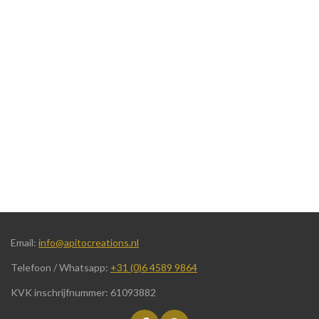
Email:
info@apitocreations.nl
Telefoon / Whatsapp:
+31 (0)6 4589 9864
KVK inschrijfnummer: 61093882