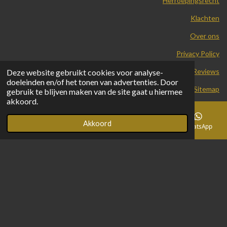
Herroepingsrecht
Klachten
Over ons
Privacy Policy
Reviews
Deze website gebruikt cookies voor analyse-
doeleinden en/of het tonen van advertenties. Door
Sitemap
gebruik te blijven maken van de site gaat u hiermee
© 2024 - 2026 Apito Creations
akkoord.
Powered by
JouwWeb
Akkoord
E-mailadres
Telefoonnummer
Facebook
WhatsApp