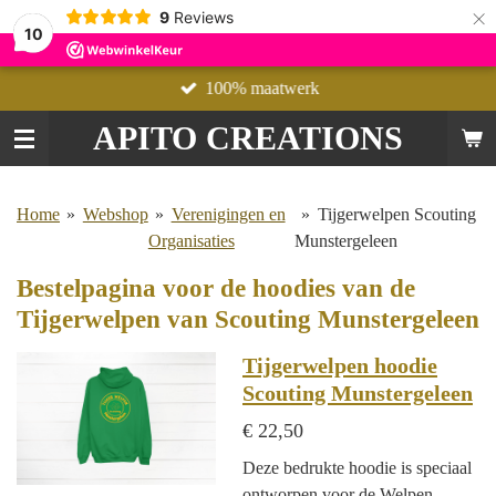
×
9
Reviews
10
100% maatwerk
APITO CREATIONS
Home
»
Webshop
»
Verenigingen en
»
Tijgerwelpen Scouting
Organisaties
Munstergeleen
Bestelpagina voor de hoodies van de
Tijgerwelpen van Scouting Munstergeleen
Tijgerwelpen hoodie
Scouting Munstergeleen
€ 22,50
Deze bedrukte hoodie is speciaal
ontworpen voor de Welpen