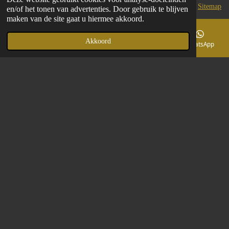
Sitemap
en/of het tonen van advertenties. Door gebruik te blijven
© 2024 - 2026 Apito Creations
maken van de site gaat u hiermee akkoord.
Powered by
JouwWeb
Akkoord
E-mailadres
Telefoonnummer
Facebook
WhatsApp