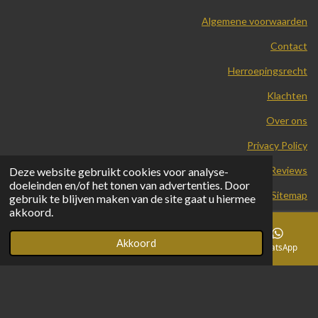
Algemene voorwaarden
Contact
Herroepingsrecht
Klachten
Over ons
Privacy Policy
Reviews
Deze website gebruikt cookies voor analyse-
doeleinden en/of het tonen van advertenties. Door
Sitemap
gebruik te blijven maken van de site gaat u hiermee
© 2024 - 2026 Apito Creations
akkoord.
Powered by
JouwWeb
Akkoord
E-mailadres
Telefoonnummer
Facebook
WhatsApp