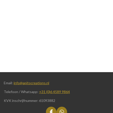
Email:
info@apitocreations.nl
Telefoon / Whatsapp:
+31 (0)6 4589 9864
KVK inschrijfnummer: 61093882