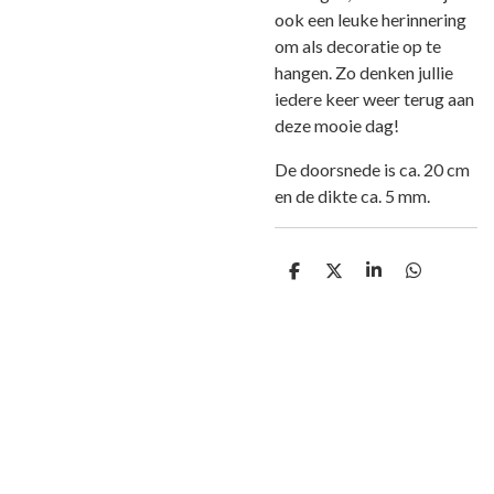
ook een leuke herinnering
om als decoratie op te
hangen. Zo denken jullie
iedere keer weer terug aan
deze mooie dag!
De doorsnede is ca. 20 cm
en de dikte ca. 5 mm.
D
D
S
D
e
e
h
e
l
e
a
l
e
l
r
e
n
e
n