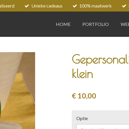
liseerd
Unieke cadeaus
100% maatwerk
HOME
PORTFOLIO
WE
Gepersonalis
klein
€ 10,00
Optie