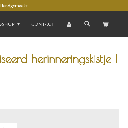
Handgemaakt
BSHOP
CONTACT
eerd herinneringskistje |